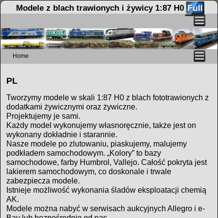
Modele z blach trawionych i żywicy 1:87 H0
Home
Przejdź do głównej treści
Przejdź do
PL
Tworzymy modele w skali 1:87 H0 z blach fototrawionych z
dodatkami żywicznymi oraz żywiczne.
Projektujemy je sami.
Każdy model wykonujemy własnoręcznie, także jest on
wykonany dokładnie i starannie.
Nasze modele po zlutowaniu, piaskujemy, malujemy
podkładem samochodowym. „Kolory” to bazy
samochodowe, farby Humbrol, Vallejo. Całość pokryta jest
lakierem samochodowym, co doskonale i trwale
zabezpiecza modele.
Istnieje możliwość wykonania śladów eksploatacji chemią
AK.
Modele można nabyć w serwisach aukcyjnych Allegro i e-
Bay lub bezpośrednio od nas.