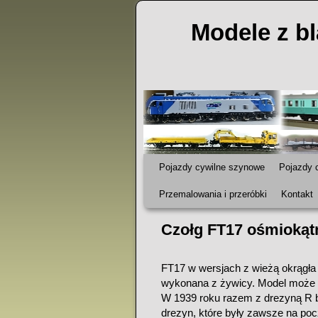
Modele z bl
EP05 EU05 SM42 SM42 6Dg ET21 ET22 SN61 TKS TK3 7TP FT
Przejdź do głównej treści
Przejdź do
Pojazdy cywilne szynowe
Pojazdy 
Przemalowania i przeróbki
Kontakt
Czołg FT17 ośmiokąt
FT17 w wersjach z wieżą okrągła 
wykonana z żywicy. Model może 
W 1939 roku razem z drezyną R b
drezyn, które były zawsze na poc