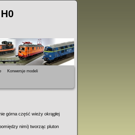
 H0
e
Konwersje modeli
nie górna część wieży okrągłej
omiędzy nimi) tworząc pluton