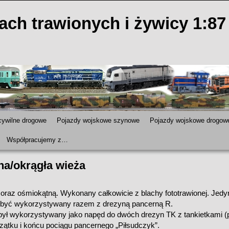
ach trawionych i żywicy 1:87
17 lublin tarpan kolej modele kolejowe model kolejowy drezyna TK pociÄ?g pancerny piÅ?sudczyk pilsudczyk pojazd pojazdy H0 1:87
cywilne drogowe
Pojazdy wojskowe szynowe
Pojazdy wojskowe drogow
Współpracujemy z…
na/okrągła wieża
oraz ośmiokątną. Wykonany całkowicie z blachy fototrawionej. Jedy
być wykorzystywany razem z drezyną pancerną R.
ył wykorzystywany jako napęd do dwóch drezyn TK z tankietkami (p
zątku i końcu pociągu pancernego „Piłsudczyk”.