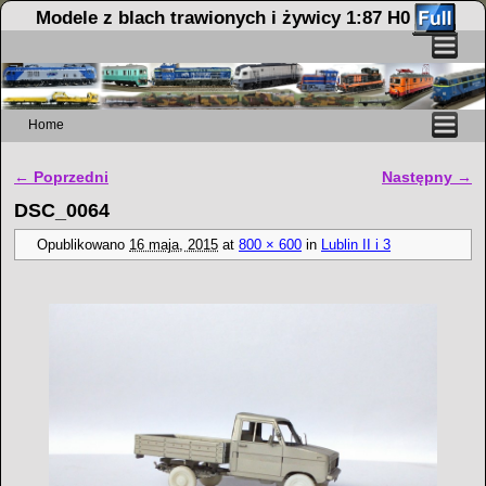
Modele z blach trawionych i żywicy 1:87 H0
Home
Przejdź do głównej treści
Przejdź do
← Poprzedni
Następny →
Nawigacja
DSC_0064
Opublikowano
16 maja, 2015
at
800 × 600
in
Lublin II i 3